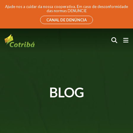
Ajude nos a cuidar da nossa cooperativa. Em caso de desconformidade
das normas DENUNCIE
CANAL DE DENÚNCIA
BLOG