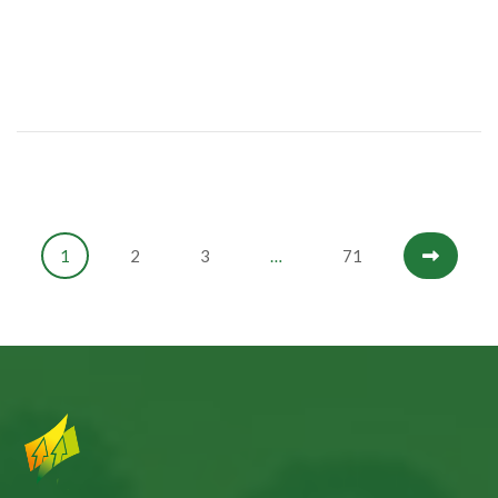
1
2
3
…
71