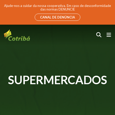
Ajude-nos a cuidar da nossa cooperativa. Em caso de desconformidade
das normas DENUNCIE
CANAL DE DENÚNCIA
SUPERMERCADOS