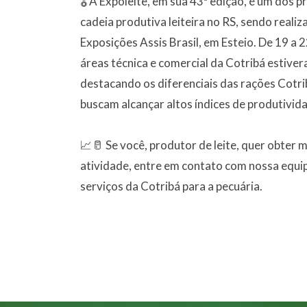
🎖 A Expoleite, em sua 43ª edição, é um dos p
cadeia produtiva leiteira no RS, sendo reali
Exposições Assis Brasil, em Esteio. De 19 a 
áreas técnica e comercial da Cotribá estive
destacando os diferenciais das rações Cotr
buscam alcançar altos índices de produtivida
📈🥛 Se você, produtor de leite, quer obter 
atividade, entre em contato com nossa equi
serviços da Cotribá para a pecuária.